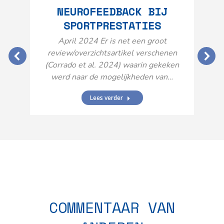
NEUROFEEDBACK BIJ
SPORTPRESTATIES
O
April 2024 Er is net een groot
review/overzichtsartikel verschenen
(Corrado et al. 2024) waarin gekeken
werd naar de mogelijkheden van…
Lees verder
N
n
COMMENTAAR VAN