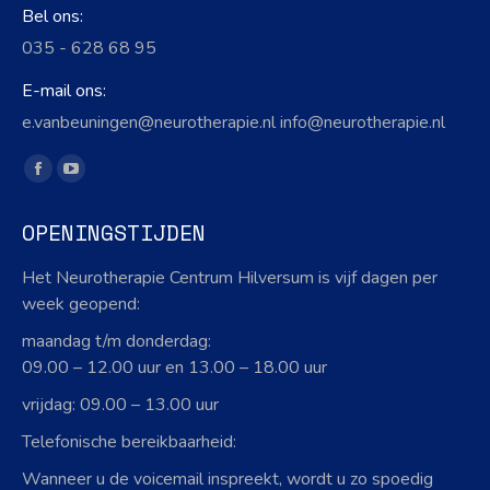
Bel ons:
035 - 628 68 95
E-mail ons:
e.vanbeuningen@neurotherapie.nl info@neurotherapie.nl
Vind ons op:
Facebook
YouTube
page
page
OPENINGSTIJDEN
opens
opens
in
in
Het Neurotherapie Centrum Hilversum is vijf dagen per
new
new
week geopend:
window
window
maandag t/m donderdag:
09.00 – 12.00 uur en 13.00 – 18.00 uur
vrijdag: 09.00 – 13.00 uur
Telefonische bereikbaarheid:
Wanneer u de voicemail inspreekt, wordt u zo spoedig