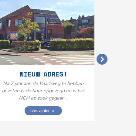
VERGO
NIEUW ADRES!
20
Na 7 jaar aan de Vaartweg te hebben
gezeten is de huur opgezegd en is het
Het Neuro
NCH op zoek gegaan…
is aange
Federatie 
Lees verder
federatie