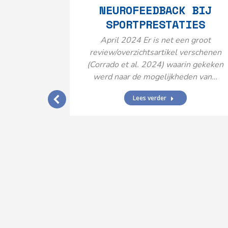
NEUROFEEDBACK BIJ
SPORTPRESTATIES
April 2024 Er is net een groot
review/overzichtsartikel verschenen
(Corrado et al. 2024) waarin gekeken
werd naar de mogelijkheden van…
Lees verder
IJ EEN
N’
ende vormen
aard met
ties en dus
rengt…