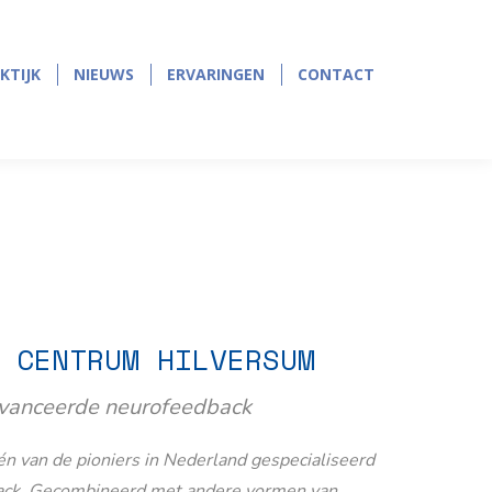
page
page
opens
opens
in
in
KTIJK
NIEUWS
ERVARINGEN
CONTACT
KTIJK
NIEUWS
ERVARINGEN
CONTACT
new
new
window
window
 CENTRUM HILVERSUM
avanceerde neurofeedback
n van de pioniers in Nederland gespecialiseerd
ack. Gecombineerd met andere vormen van