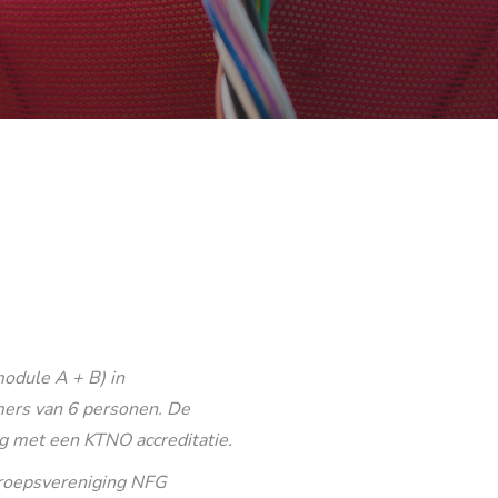
odule A + B) in
ers van 6 personen. De
g met een KTNO accreditatie.
eroepsvereniging NFG