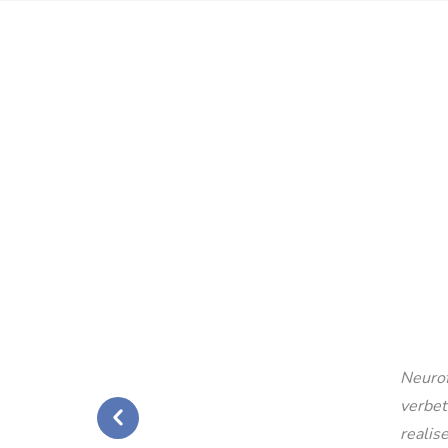
Neurof
verbet
realise