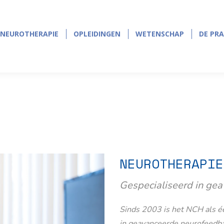
NEUROTHERAPIE
OPLEIDINGEN
WETENSCHAP
DE PRA
NEUROTHERAPIE
OPLEIDINGEN
WETENSCHAP
DE PRA
NEUROTHERAPIE
Gespecialiseerd in ge
Sinds 2003 is het NCH als éé
in geavanceerde neurofeedb