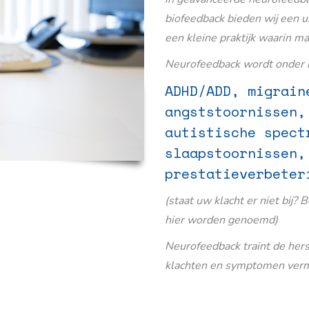
biofeedback bieden wij een u
een kleine praktijk waarin m
Neurofeedback wordt onder m
ADHD/ADD, migrain
angststoornissen,
autistische spect
slaapstoornissen,
prestatieverbeter
(staat uw klacht er niet bij? 
hier worden genoemd)
Neurofeedback traint de her
klachten en symptomen verm