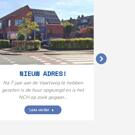
VERGO
NIEUW ADRES!
20
Na 7 jaar aan de Vaartweg te hebben
gezeten is de huur opgezegd en is het
Het Neuro
NCH op zoek gegaan…
is aange
Federatie 
Lees verder
federatie