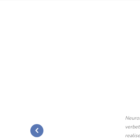
Neurof
verbet
realise