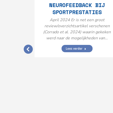
NEUROFEEDBACK BIJ
SPORTPRESTATIES
April 2024 Er is net een groot
review/overzichtsartikel verschenen
(Corrado et al. 2024) waarin gekeken
werd naar de mogelijkheden van…
Lees verder
IJ EEN
N’
ende vormen
aard met
ties en dus
rengt…