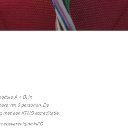
odule A + B) in
ers van 6 personen. De
g met een KTNO accreditatie.
eroepsvereniging NFG