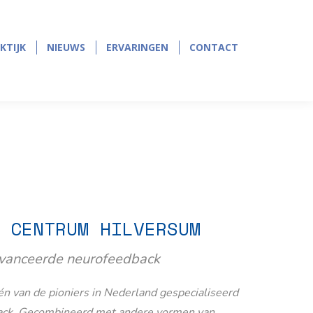
page
page
opens
opens
in
in
KTIJK
NIEUWS
ERVARINGEN
CONTACT
KTIJK
NIEUWS
ERVARINGEN
CONTACT
new
new
window
window
 CENTRUM HILVERSUM
avanceerde neurofeedback
n van de pioniers in Nederland gespecialiseerd
ack. Gecombineerd met andere vormen van