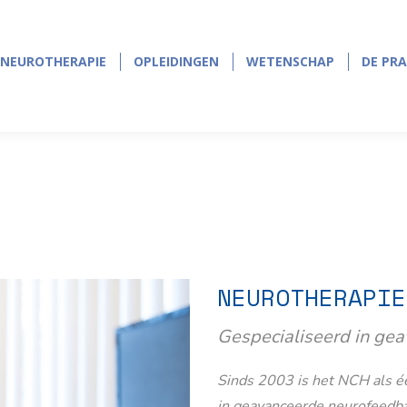
NEUROTHERAPIE
OPLEIDINGEN
WETENSCHAP
DE PRA
NEUROTHERAPIE
OPLEIDINGEN
WETENSCHAP
DE PRA
NEUROTHERAPIE
Gespecialiseerd in ge
Sinds 2003 is het NCH als éé
in geavanceerde neurofeedb