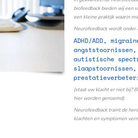
biofeedback bieden wij een u
een kleine praktijk waarin m
Neurofeedback wordt onder m
ADHD/ADD, migrain
angststoornissen,
autistische spect
slaapstoornissen,
prestatieverbeter
(staat uw klacht er niet bij? 
hier worden genoemd)
Neurofeedback traint de her
klachten en symptomen verm