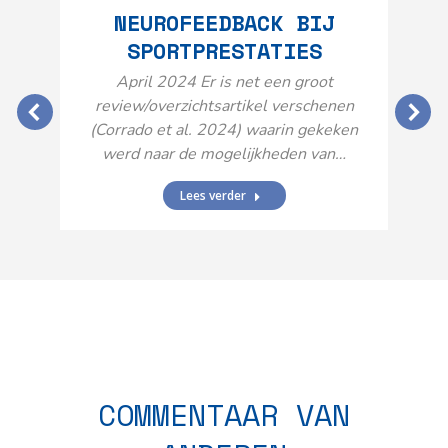
NEUROFEEDBACK BIJ
SPORTPRESTATIES
O
April 2024 Er is net een groot
review/overzichtsartikel verschenen
(Corrado et al. 2024) waarin gekeken
werd naar de mogelijkheden van…
Lees verder
N
n
COMMENTAAR VAN