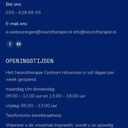
Bel ons:
035 - 628 68 95
E-mail ons:
e.vanbeuningen@neurotherapie.nl info@neurotherapie.nl
Vind ons op:
Facebook
YouTube
page
page
OPENINGSTIJDEN
opens
opens
in
in
Het Neurotherapie Centrum Hilversum is vijf dagen per
new
new
week geopend:
window
window
maandag t/m donderdag:
09.00 – 12.00 uur en 13.00 – 18.00 uur
vrijdag: 09.00 – 13.00 uur
Telefonische bereikbaarheid:
Wanneer u de voicemail inspreekt, wordt u zo spoedig