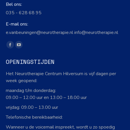
Bel ons:
035 - 628 68 95
E-mail ons:
e.vanbeuningen@neurotherapie.nl info@neurotherapie.nl
Vind ons op:
Facebook
YouTube
page
page
OPENINGSTIJDEN
opens
opens
in
in
Het Neurotherapie Centrum Hilversum is vijf dagen per
new
new
week geopend:
window
window
maandag t/m donderdag:
09.00 – 12.00 uur en 13.00 – 18.00 uur
vrijdag: 09.00 – 13.00 uur
Telefonische bereikbaarheid:
Wanneer u de voicemail inspreekt, wordt u zo spoedig