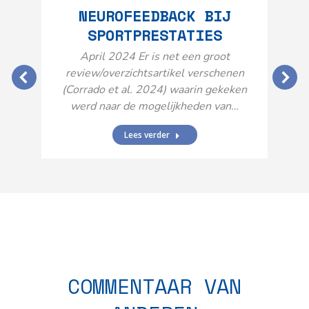
NEUROFEEDBACK BIJ
SPORTPRESTATIES
O
April 2024 Er is net een groot
review/overzichtsartikel verschenen
(Corrado et al. 2024) waarin gekeken
werd naar de mogelijkheden van…
Lees verder
N
n
COMMENTAAR VAN