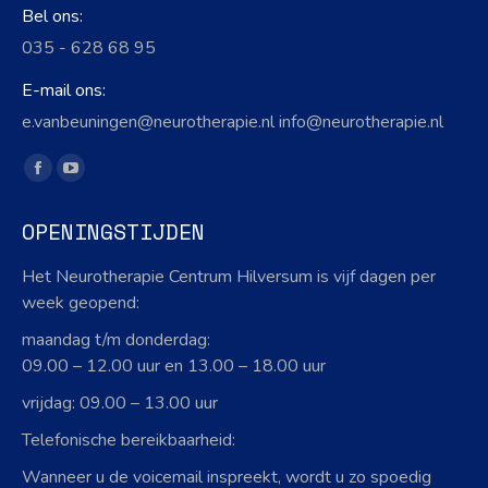
Bel ons:
035 - 628 68 95
E-mail ons:
e.vanbeuningen@neurotherapie.nl info@neurotherapie.nl
Vind ons op:
Facebook
YouTube
page
page
OPENINGSTIJDEN
opens
opens
in
in
Het Neurotherapie Centrum Hilversum is vijf dagen per
new
new
week geopend:
window
window
maandag t/m donderdag:
09.00 – 12.00 uur en 13.00 – 18.00 uur
vrijdag: 09.00 – 13.00 uur
Telefonische bereikbaarheid:
Wanneer u de voicemail inspreekt, wordt u zo spoedig