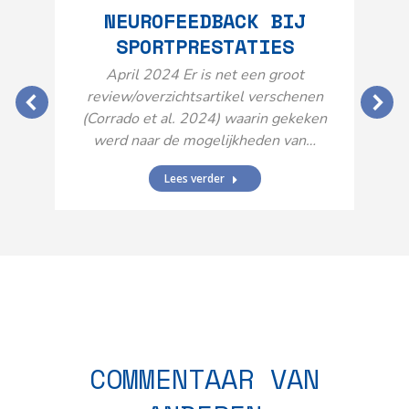
NEUROFEEDBACK BIJ
SPORTPRESTATIES
O
April 2024 Er is net een groot
review/overzichtsartikel verschenen
(Corrado et al. 2024) waarin gekeken
werd naar de mogelijkheden van…
Lees verder
N
n
COMMENTAAR VAN