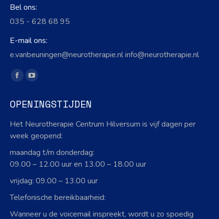
Bel ons:
035 - 628 68 95
E-mail ons:
e.vanbeuningen@neurotherapie.nl info@neurotherapie.nl
Vind ons op:
Facebook
YouTube
page
page
OPENINGSTIJDEN
opens
opens
in
in
Het Neurotherapie Centrum Hilversum is vijf dagen per
new
new
week geopend:
window
window
maandag t/m donderdag:
09.00 – 12.00 uur en 13.00 – 18.00 uur
vrijdag: 09.00 – 13.00 uur
Telefonische bereikbaarheid:
Wanneer u de voicemail inspreekt, wordt u zo spoedig