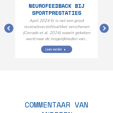
NEUROFEEDBACK BIJ
SPORTPRESTATIES
O
April 2024 Er is net een groot
review/overzichtsartikel verschenen
(Corrado et al. 2024) waarin gekeken
werd naar de mogelijkheden van…
Lees verder
N
n
COMMENTAAR VAN