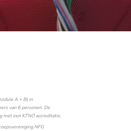
odule A + B) in
ers van 6 personen. De
g met een KTNO accreditatie.
eroepsvereniging NFG