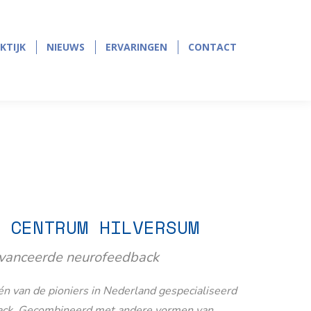
page
page
opens
opens
in
in
KTIJK
NIEUWS
ERVARINGEN
CONTACT
KTIJK
NIEUWS
ERVARINGEN
CONTACT
new
new
window
window
 CENTRUM HILVERSUM
avanceerde neurofeedback
n van de pioniers in Nederland gespecialiseerd
ack. Gecombineerd met andere vormen van