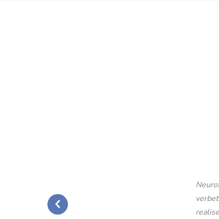
Neurof
verbet
realise