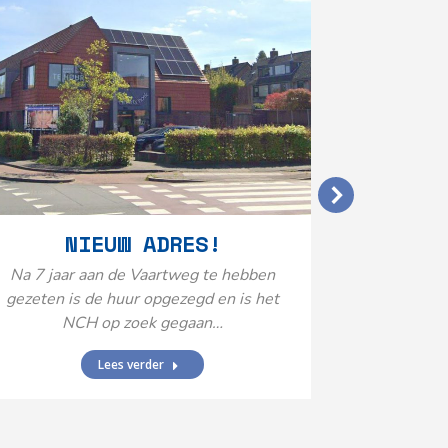
VERGO
NIEUW ADRES!
20
Na 7 jaar aan de Vaartweg te hebben
gezeten is de huur opgezegd en is het
Het Neuro
NCH op zoek gegaan…
is aange
Federatie 
Lees verder
federatie