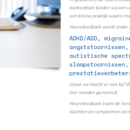
biofeedback bieden wij een u
een kleine praktijk waarin m
Neurofeedback wordt onder m
ADHD/ADD, migrain
angststoornissen,
autistische spect
slaapstoornissen,
prestatieverbeter
(staat uw klacht er niet bij? 
hier worden genoemd)
Neurofeedback traint de her
klachten en symptomen verm