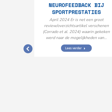
NEUROFEEDBACK BIJ
SPORTPRESTATIES
April 2024 Er is net een groot
review/overzichtsartikel verschenen
(Corrado et al. 2024) waarin gekeken
werd naar de mogelijkheden van…
Lees verder
IJ EEN
N’
ende vormen
aard met
ties en dus
rengt…