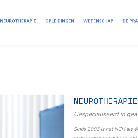
NEUROTHERAPIE
OPLEIDINGEN
WETENSCHAP
DE PRA
NEUROTHERAPIE
OPLEIDINGEN
WETENSCHAP
DE PRA
NEUROTHERAPIE
Gespecialiseerd in ge
Sinds 2003 is het NCH als éé
in geavanceerde neurofeedb