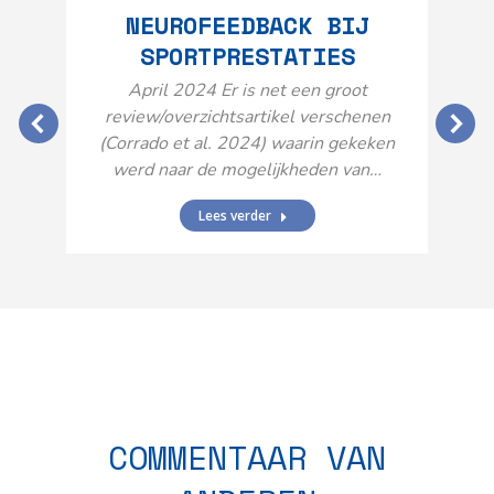
NEUROFEEDBACK BIJ
SPORTPRESTATIES
O
April 2024 Er is net een groot
review/overzichtsartikel verschenen
(Corrado et al. 2024) waarin gekeken
werd naar de mogelijkheden van…
Lees verder
N
n
COMMENTAAR VAN