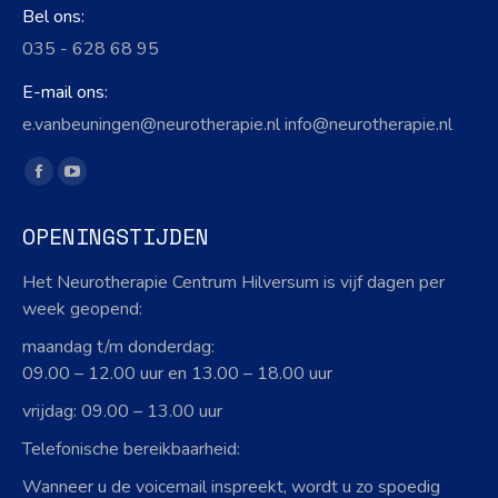
Bel ons:
035 - 628 68 95
E-mail ons:
e.vanbeuningen@neurotherapie.nl info@neurotherapie.nl
Vind ons op:
Facebook
YouTube
page
page
OPENINGSTIJDEN
opens
opens
in
in
Het Neurotherapie Centrum Hilversum is vijf dagen per
new
new
week geopend:
window
window
maandag t/m donderdag:
09.00 – 12.00 uur en 13.00 – 18.00 uur
vrijdag: 09.00 – 13.00 uur
Telefonische bereikbaarheid:
Wanneer u de voicemail inspreekt, wordt u zo spoedig