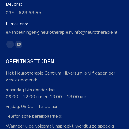
Bel ons:
035 - 628 68 95
E-mail ons:
e.vanbeuningen@neurotherapie.nl info@neurotherapie.nl
Vind ons op:
Facebook
YouTube
page
page
OPENINGSTIJDEN
opens
opens
in
in
Het Neurotherapie Centrum Hilversum is vijf dagen per
new
new
week geopend:
window
window
maandag t/m donderdag:
09.00 – 12.00 uur en 13.00 – 18.00 uur
vrijdag: 09.00 – 13.00 uur
Telefonische bereikbaarheid:
Wanneer u de voicemail inspreekt, wordt u zo spoedig