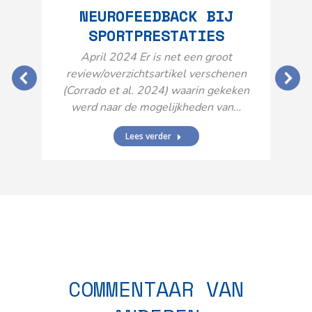
NEUROFEEDBACK BIJ
SPORTPRESTATIES
O
April 2024 Er is net een groot
review/overzichtsartikel verschenen
(Corrado et al. 2024) waarin gekeken
werd naar de mogelijkheden van…
Lees verder
N
n
COMMENTAAR VAN