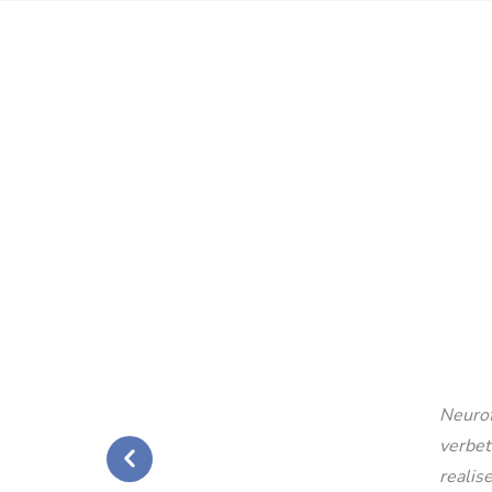
Neurof
verbet
realise