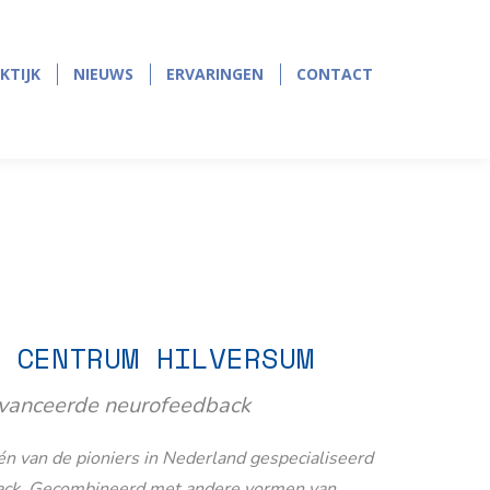
page
page
opens
opens
in
in
KTIJK
NIEUWS
ERVARINGEN
CONTACT
KTIJK
NIEUWS
ERVARINGEN
CONTACT
new
new
window
window
 CENTRUM HILVERSUM
avanceerde neurofeedback
n van de pioniers in Nederland gespecialiseerd
ack. Gecombineerd met andere vormen van