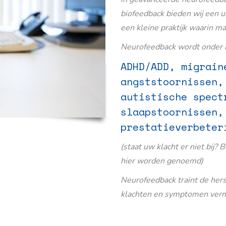
biofeedback bieden wij een u
een kleine praktijk waarin m
Neurofeedback wordt onder m
ADHD/ADD, migrain
angststoornissen,
autistische spect
slaapstoornissen,
prestatieverbeter
(staat uw klacht er niet bij? 
hier worden genoemd)
Neurofeedback traint de her
klachten en symptomen verm