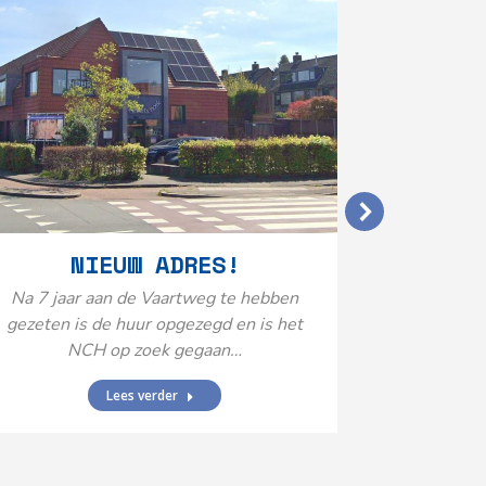
VERGO
NIEUW ADRES!
20
Na 7 jaar aan de Vaartweg te hebben
gezeten is de huur opgezegd en is het
Het Neuro
NCH op zoek gegaan…
is aange
Federatie 
Lees verder
federatie