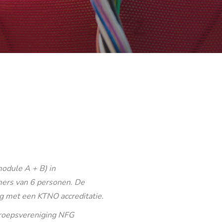
odule A + B) in
ers van 6 personen. De
g met een KTNO accreditatie.
eroepsvereniging NFG