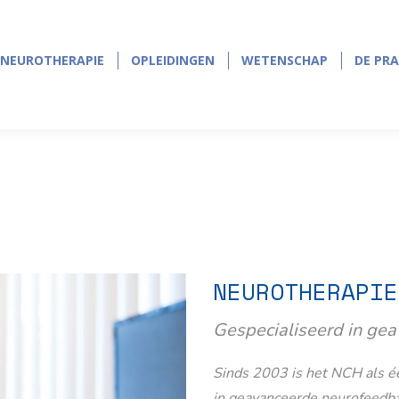
NEUROTHERAPIE
OPLEIDINGEN
WETENSCHAP
DE PRA
NEUROTHERAPIE
OPLEIDINGEN
WETENSCHAP
DE PRA
NEUROTHERAPIE
Gespecialiseerd in ge
Sinds 2003 is het NCH als éé
in geavanceerde neurofeedb