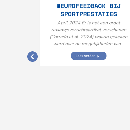
NEUROFEEDBACK BIJ
SPORTPRESTATIES
April 2024 Er is net een groot
review/overzichtsartikel verschenen
(Corrado et al. 2024) waarin gekeken
werd naar de mogelijkheden van…
Lees verder
IJ EEN
N’
ende vormen
aard met
ties en dus
rengt…